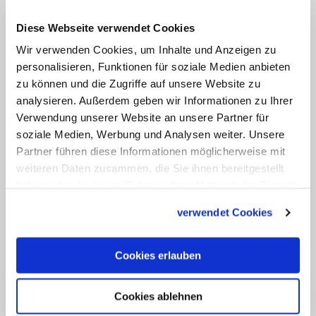
Angaben zufolge aus terminlichen
Gründen an der Versammlung nicht
Diese Webseite verwendet Cookies
teilnehmen.
Wir verwenden Cookies, um Inhalte und Anzeigen zu
personalisieren, Funktionen für soziale Medien anbieten
Gekommen war aber Generalvikar
zu können und die Zugriffe auf unsere Website zu
analysieren. Außerdem geben wir Informationen zu Ihrer
Michael Alberter. Dieser habe von
Verwendung unserer Website an unsere Partner für
konstruktiven und von gegenseitigem
soziale Medien, Werbung und Analysen weiter. Unsere
Respekt getragenen Redebeiträgen
Partner führen diese Informationen möglicherweise mit
gesprochen: "So ein Treffen stärkt das
weiteren Daten zusammen, die Sie ihnen bereitgestellt
haben oder die sie im Rahmen Ihrer Nutzung der Dienste
Vertrauen, intensiviert die
gesammelt haben.
Kommunikation und fördert die
verwendet Cookies
gegenseitige Vernetzung." Es sei aber
noch zu früh, verbindliche Aussagen zu
Cookies erlauben
treffen. Gärtner kündigte an, dass sich
das Gremium zur nächsten
Cookies ablehnen
Vollversammlung am 22. und 23.