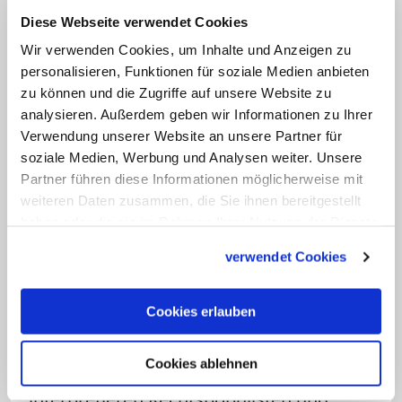
besonders in der Auseinandersetzung
Diese Webseite verwendet Cookies
mit dem Kolonialismus. Abweichende
Wir verwenden Cookies, um Inhalte und Anzeigen zu
Menschenrechtsbegriffe finden wir
personalisieren, Funktionen für soziale Medien anbieten
derzeit aber fast überall. Salwan Momika,
zu können und die Zugriffe auf unsere Website zu
der in Schweden den Koran verbrannt
analysieren. Außerdem geben wir Informationen zu Ihrer
hat, ordnet sich zum Beispiel der
Verwendung unserer Website an unsere Partner für
soziale Medien, Werbung und Analysen weiter. Unsere
rechtspopulistischen Regierungspartei
Partner führen diese Informationen möglicherweise mit
Schwedens zu. Rechte inszenieren sich
weiteren Daten zusammen, die Sie ihnen bereitgestellt
oft als Verteidiger der Christenheit und
haben oder die sie im Rahmen Ihrer Nutzung der Dienste
auch der
Religionsfreiheit
. Aber dieses
gesammelt haben.
verwendet Cookies
Bild fällt zusammen, wenn deutlich wird,
dass ihr Handeln Christinnen und
Cookies erlauben
Christen im Irak oder anderswo schadet.
Cookies ablehnen
Wie die islamistischen Gruppen im Irak
interpretieren Rechtspopulisten und