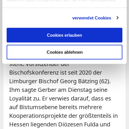
verbinden und verschiedene Positionen
haben oder die sie im Rahmen Ihrer Nutzung der Dienste
zusammenzuführen", sagte Gerber nach seiner
Wahl zum stellvertretenden Vorsitzenden der
gesammelt haben.
verwendet Cookies
Bischofskonferenz.
Cookies erlauben
Manchen kirchlichen Beobachtern ist
deshalb nach wie vor etwas rätselhaft,
Cookies ablehnen
wo Gerber kirchenpolitisch eigentlich
steht. Vorsitzender der
Bischofskonferenz ist seit 2020 der
Limburger Bischof Georg Bätzing (62).
Ihm sagte Gerber am Dienstag seine
Loyalität zu. Er verwies darauf, dass es
auf Bistumsebene bereits mehrere
Kooperationsprojekte der größtenteils in
Hessen liegenden Diözesen Fulda und