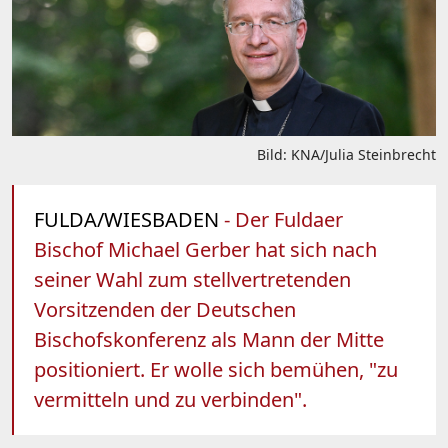
Bild: KNA/Julia Steinbrecht
FULDA/WIESBADEN
- Der Fuldaer
Bischof Michael Gerber hat sich nach
seiner Wahl zum stellvertretenden
Vorsitzenden der Deutschen
Bischofskonferenz als Mann der Mitte
positioniert. Er wolle sich bemühen, "zu
vermitteln und zu verbinden".