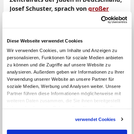
Josef Schuster, sprach von
großer
Verunsicherung und Sorge
.
Sicherheitsvorkehrungen wurden
verschärft. Was ist Ihre Reaktion
Diese Webseite verwendet Cookies
darauf?
Wir verwenden Cookies, um Inhalte und Anzeigen zu
personalisieren, Funktionen für soziale Medien anbieten
Neymeyr:
Es ist zweifellos richtig, die
zu können und die Zugriffe auf unsere Website zu
Sicherheitsvorkehrungen vor jüdischen
analysieren. Außerdem geben wir Informationen zu Ihrer
Einrichtungen zu verstärken und so
Verwendung unserer Website an unsere Partner für
jüdisches Leben zu schützen. Aber
soziale Medien, Werbung und Analysen weiter. Unsere
Partner führen diese Informationen möglicherweise mit
langfristig müssen wir zu einer Situation
weiteren Daten zusammen, die Sie ihnen bereitgestellt
kommen, in der diese
haben oder die sie im Rahmen Ihrer Nutzung der Dienste
Sicherheitsmaßnahmen nicht mehr
gesammelt haben.
verwendet Cookies
notwendig sind. Das wird uns nur
gelingen, wenn wir den Kampf gegen