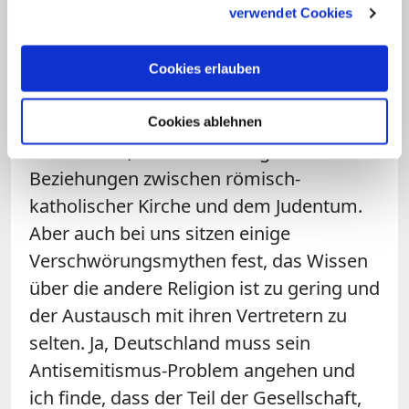
verwendet Cookies
Auch
bei uns Christen
sieht es nicht
unbedingt gut aus. Zwar hat sich sehr viel
Cookies erlauben
in den vergangenen Jahrzehnten
verbessert, in der Deutung des Alten
Cookies ablehnen
Testaments, in den interreligiösen
Beziehungen zwischen römisch-
katholischer Kirche und dem Judentum.
Aber auch bei uns sitzen einige
Verschwörungsmythen fest, das Wissen
über die andere Religion ist zu gering und
der Austausch mit ihren Vertretern zu
selten. Ja, Deutschland muss sein
Antisemitismus-Problem angehen und
ich finde, dass der Teil der Gesellschaft,