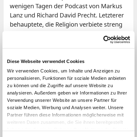
wenigen Tagen der Podcast von Markus
Lanz und Richard David Precht. Letzterer
behauptete, die Religion verbiete streng
orthodoxen Juden zu arbeiten. "Ein paar
Sachen, wie Diamanthandel und ein paar
Finanzgeschäfte ausgenommen." Eine
Vermischung von Unwissen über die
Diese Webseite verwendet Cookies
Religion mit uralten antisemitischen
Wir verwenden Cookies, um Inhalte und Anzeigen zu
Verschwörungsmythen sowie eine Täter-
personalisieren, Funktionen für soziale Medien anbieten
zu können und die Zugriffe auf unsere Website zu
Opfer-Umkehr. Der baden-
analysieren. Außerdem geben wir Informationen zu Ihrer
württembergische
Verwendung unserer Website an unsere Partner für
Antisemitismusbeauftragte Michael
soziale Medien, Werbung und Analysen weiter. Unsere
Blume lieferte dankenswerterweise einen
Partner führen diese Informationen möglicherweise mit
weiteren Daten zusammen, die Sie ihnen bereitgestellt
Faktencheck
zu der mit
haben oder die sie im Rahmen Ihrer Nutzung der Dienste
Falschbehauptungen gespickten Folge.
gesammelt haben.