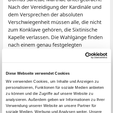
Nach der Vereidigung der Kardinäle und
dem Versprechen der absoluten
Verschwiegenheit müssen alle, die nicht
zum Konklave gehören, die Sixtinische
Kapelle verlassen. Die Wahlgänge finden
nach einem genau festgelegten
Zeremoniell statt. Gewählt ist, wer zwei
Drittel der Stimmen auf sich vereinigen
kann. Sollte nach dem 33. Wahlgang
Diese Webseite verwendet Cookies
noch kein Papst gewählt sein, können
Wir verwenden Cookies, um Inhalte und Anzeigen zu
sich die Kardinäle mit absoluter Mehrheit
personalisieren, Funktionen für soziale Medien anbieten
für einen anderen Wahlmodus
zu können und die Zugriffe auf unsere Website zu
entscheiden. Der Papst muss dann nur
analysieren. Außerdem geben wir Informationen zu Ihrer
noch mit einfacher Mehrheit gewählt
Verwendung unserer Website an unsere Partner für
soziale Medien, Werbung und Analysen weiter. Unsere
werden. Nach jedem Wahlgang werden