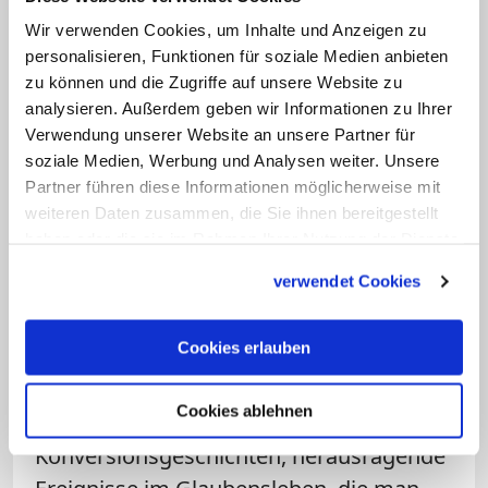
Ein leuchtendes Kreuz wird bei der RTL-Oster-
Produktion "Die Passion" auf den Friedrichsplatz
Wir verwenden Cookies, um Inhalte und Anzeigen zu
getragen. Die Kreuzträgerinnen und -träger
personalisieren, Funktionen für soziale Medien anbieten
berichteten über besondere religiöse Erfahrungen.
zu können und die Zugriffe auf unsere Website zu
Alltagsglauben kam weniger vor.
analysieren. Außerdem geben wir Informationen zu Ihrer
Verwendung unserer Website an unsere Partner für
soziale Medien, Werbung und Analysen weiter. Unsere
Frage: Bei den Gesprächen mit den
Partner führen diese Informationen möglicherweise mit
Menschen, die das Kreuz getragen
weiteren Daten zusammen, die Sie ihnen bereitgestellt
haben, hörte man sehr viele sehr
haben oder die sie im Rahmen Ihrer Nutzung der Dienste
explizite Zeugnisse über
gesammelt haben.
verwendet Cookies
Glaubenserlebnisse.
Cookies erlauben
Neumaier:
Es war auffällig, dass es
durchweg ein bestimmter Typus von
Cookies ablehnen
Geschichten war: Erweckungs- und
Konversionsgeschichten, herausragende