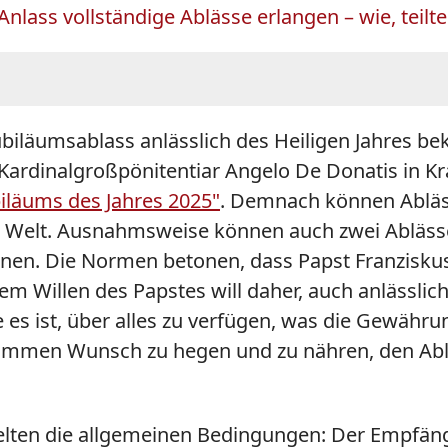
ass vollständige Ablässe erlangen – wie, teilte 
biläumsablass anlässlich des Heiligen Jahres b
 Kardinalgroßpönitentiar Angelo De Donatis in Kr
iläums des Jahres 2025"
. Demnach können Abläss
n Welt. Ausnahmsweise können auch zwei Ablässe
enen. Die Normen betonen, dass Papst Franzisku
m Willen des Papstes will daher, auch anlässlic
 es ist, über alles zu verfügen, was die Gewähru
rommen Wunsch zu hegen und zu nähren, den Abla
gelten die allgemeinen Bedingungen: Der Empfän