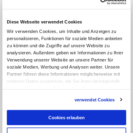
können, als Laien aufzuwerten. "Aus
deren Kreis werden ehrenamtliche
Priester gefunden werden."
Diese Webseite verwendet Cookies
Wir verwenden Cookies, um Inhalte und Anzeigen zu
Nach einer Zeit des verordneten
personalisieren, Funktionen für soziale Medien anbieten
Katholizismus geht es laut
Zulehner
zu können und die Zugriffe auf unsere Website zu
darum, dass die Kirche lernen müsse, mit
analysieren. Außerdem geben wir Informationen zu Ihrer
der Freiheit des Menschen zu leben und
Verwendung unserer Website an unsere Partner für
soziale Medien, Werbung und Analysen weiter. Unsere
sie für sich zu gewinnen. Kirche werde so
Partner führen diese Informationen möglicherweise mit
immer stärker eine Bewegung, die nicht
weiteren Daten zusammen, die Sie ihnen bereitgestellt
mehr auf der Seite des Staates und der
haben oder die sie im Rahmen Ihrer Nutzung der Dienste
Parteien stehe, sondern eher bei den
gesammelt haben.
verwendet Cookies
Nichtregierungsorganisationen. Dabei
gehe es um konkret gelebte
Cookies erlauben
Nächstenliebe etwa im Umgang mit
Flüchtlingen
.