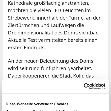
Kathedrale großflächig anstrahlten,
machten die vielen LED-Leuchten im
Strebewerk, innerhalb der Türme, an den
Ziertürmchen und Laufwegen die
Dreidimensionalität des Doms sichtbar.
Aktuelle Test vermittelten bereits einen
ersten Eindruck.
An der neuen Beleuchtung des Doms
wird seit rund fünf Jahren gearbeitet.
Dabei kooperieren die Stadt Köln, das
Energieunternehmen RheinEnergie, die
Dombauhütte und das in Bonn
vertretene Lichtplanungsbüro "Licht
Diese Webseite verwendet Cookies
Kunst Licht". (KNA)