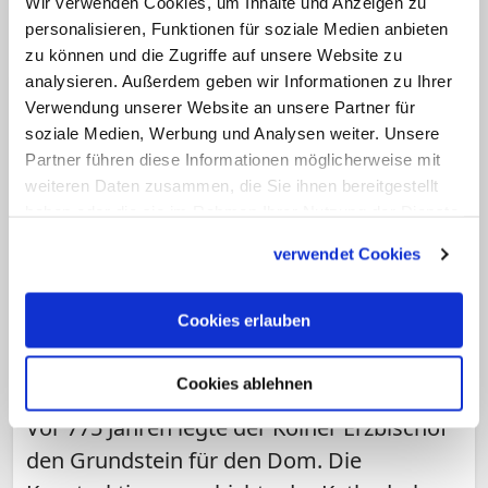
Wir verwenden Cookies, um Inhalte und Anzeigen zu
personalisieren, Funktionen für soziale Medien anbieten
zu können und die Zugriffe auf unsere Website zu
analysieren. Außerdem geben wir Informationen zu Ihrer
Verwendung unserer Website an unsere Partner für
soziale Medien, Werbung und Analysen weiter. Unsere
Partner führen diese Informationen möglicherweise mit
weiteren Daten zusammen, die Sie ihnen bereitgestellt
haben oder die sie im Rahmen Ihrer Nutzung der Dienste
gesammelt haben.
verwendet Cookies
Vor 775 Jahren wurde der Grundstein für
Cookies erlauben
die Kathedrale gelegt
Der Kölner Dom: Wahrzeichen und
"ewige Baustelle"
Cookies ablehnen
Vor 775 Jahren legte der Kölner Erzbischof
den Grundstein für den Dom. Die