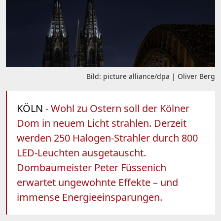
Bild: picture alliance/dpa | Oliver Berg
KÖLN
- Wohl zu Ostern soll der Kölner
Dom in neuem Licht strahlen. Derzeit
werden 250 Halogen-Strahler durch 800
LED-Leuchten ausgetauscht.
Dombaumeister Peter Füssenich
erwartet ungewohnte Effekte – und
immense Energieeinsparungen.