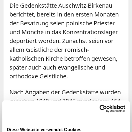
Die Gedenkstätte Auschwitz-Birkenau
berichtet, bereits in den ersten Monaten
der Besatzung seien polnische Priester
und Mönche in das Konzentrationslager
deportiert worden. Zunächst seien vor
allem Geistliche der römisch-
katholischen Kirche betroffen gewesen,
später auch auch evangelische und
orthodoxe Geistliche.
Nach Angaben der Gedenkstätte wurden
zwischen 1940 und 1945 mindestens 464
Priester, Seminaristen und Mönche sowie
35 Ordensschwestern aus Polen und
anderen Ländern des besetzten Europas
Diese Webseite verwendet Cookies