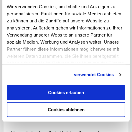
nach Auschwitz deportiert. Der
Wir verwenden Cookies, um Inhalte und Anzeigen zu
Franziskaner Maximilian Kolbe war einer
personalisieren, Funktionen für soziale Medien anbieten
von ihnen.
zu können und die Zugriffe auf unsere Website zu
analysieren. Außerdem geben wir Informationen zu Ihrer
Verwendung unserer Website an unsere Partner für
soziale Medien, Werbung und Analysen weiter. Unsere
Partner führen diese Informationen möglicherweise mit
weiteren Daten zusammen, die Sie ihnen bereitgestellt
haben oder die sie im Rahmen Ihrer Nutzung der Dienste
gesammelt haben.
verwendet Cookies
Bild: © KNA
Cookies erlauben
Der Franziskaner-Minorit Maximilian Kolbe wurde
am 14. August 1941 im Konzentrationslager
Cookies ablehnen
Auschwitz ermordet.