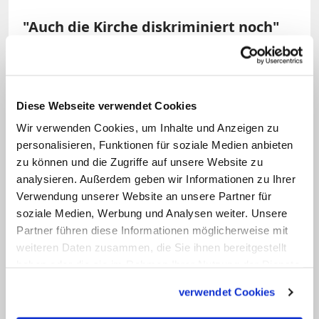
"Auch die Kirche diskriminiert noch"
Marx äußert sich mit Blick auf das
katholische Fest Mariä Lichtmess
, das am
Sonntag begangen wird. Das Licht an
Diese Webseite verwendet Cookies
Lichtmess stehe für das Ideal der
Wir verwenden Cookies, um Inhalte und Anzeigen zu
personalisieren, Funktionen für soziale Medien anbieten
Aufklärung. Auch die Kirche habe
zu können und die Zugriffe auf unsere Website zu
"Menschen diskriminiert und tut es in
analysieren. Außerdem geben wir Informationen zu Ihrer
manchen Bezügen immer noch", aber
Verwendung unserer Website an unsere Partner für
"wir werden nicht aufhören, das weiter
soziale Medien, Werbung und Analysen weiter. Unsere
Partner führen diese Informationen möglicherweise mit
zu verändern", so der Erzbischof. (KNA)
weiteren Daten zusammen, die Sie ihnen bereitgestellt
haben oder die sie im Rahmen Ihrer Nutzung der Dienste
gesammelt haben.
verwendet Cookies