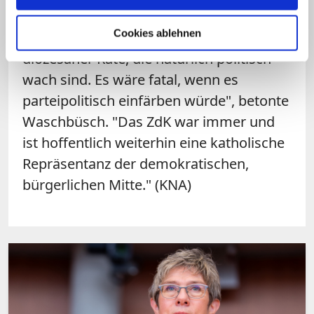
"Das ZdK ist ein gewähltes Gremium aus
Cookies ablehnen
Mitgliedern katholischer Verbände und
diözesaner Räte, die natürlich politisch
wach sind. Es wäre fatal, wenn es
parteipolitisch einfärben würde", betonte
Waschbüsch. "Das ZdK war immer und
ist hoffentlich weiterhin eine katholische
Repräsentanz der demokratischen,
bürgerlichen Mitte." (KNA)