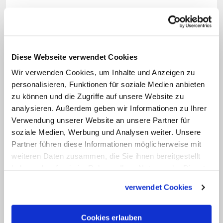
"Repräsentanz der demokratischen,
bürgerlichen Mitte"
Waschbüsch sagte jetzt der Zeitung: "Ich
Diese Webseite verwendet Cookies
teile in der Frage der Abstimmung mit
Wir verwenden Cookies, um Inhalte und Anzeigen zu
personalisieren, Funktionen für soziale Medien anbieten
der AfD die Auffassung, dass die SPD
zu können und die Zugriffe auf unsere Website zu
und die Grünen das hätten verhindern
analysieren. Außerdem geben wir Informationen zu Ihrer
können, weil sie in der Sache gar nicht
Verwendung unserer Website an unsere Partner für
sehr unterschiedlicher Meinung waren.
soziale Medien, Werbung und Analysen weiter. Unsere
Partner führen diese Informationen möglicherweise mit
Die SPD hat ganz erfreut und gezielt die
weiteren Daten zusammen, die Sie ihnen bereitgestellt
CDU ins Messer laufen lassen." Sie
haben oder die sie im Rahmen Ihrer Nutzung der Dienste
glaube insgesamt nicht, dass die
gesammelt haben.
verwendet Cookies
Vorgänge im Bundestag der CDU im
katholischen Milieu schadeten.
Cookies erlauben