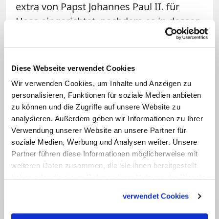
extra von Papst Johannes Paul II. für
Haas eingerichtet, nachdem es in dessen
vorherigem Bistum Chur (Schweiz)
erhebliche Auseinandersetzungen um
seinen konservativen Kurs und
Diese Webseite verwendet Cookies
Führungsstil gegeben hatte. Auch in
Wir verwenden Cookies, um Inhalte und Anzeigen zu
Vaduz gab es immer wieder Spannungen.
personalisieren, Funktionen für soziale Medien anbieten
zu können und die Zugriffe auf unsere Website zu
Seit Haas' Emeritierung amtiert dort der
analysieren. Außerdem geben wir Informationen zu Ihrer
Bischof der österreichischen
Verwendung unserer Website an unsere Partner für
Nachbardiözese Feldkirch,
Benno Elbs
,
soziale Medien, Werbung und Analysen weiter. Unsere
als Apostolischer Administrator. (KNA)
Partner führen diese Informationen möglicherweise mit
weiteren Daten zusammen, die Sie ihnen bereitgestellt
haben oder die sie im Rahmen Ihrer Nutzung der Dienste
gesammelt haben.
verwendet Cookies