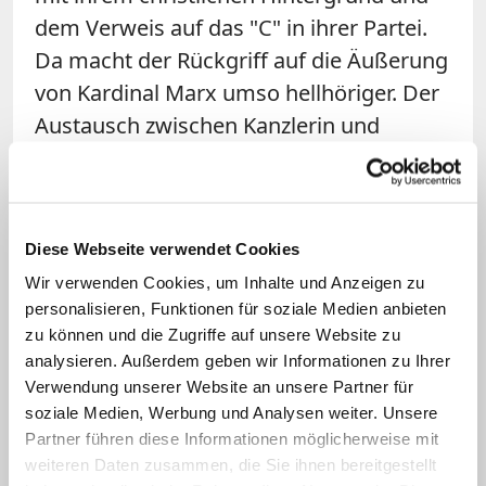
dem Verweis auf das "C" in ihrer Partei.
Da macht der Rückgriff auf die Äußerung
von Kardinal Marx umso hellhöriger. Der
Austausch zwischen Kanzlerin und
Kirchen, so scheint es, hat jedenfalls
nicht abgenommen, seit Marx unlängst
bedauerte, dass die Kirchen beim
Diese Webseite verwendet Cookies
jüngsten Flüchtlingsgipfel nicht mit am
Wir verwenden Cookies, um Inhalte und Anzeigen zu
Tisch saßen.
personalisieren, Funktionen für soziale Medien anbieten
zu können und die Zugriffe auf unsere Website zu
Themenseite: Auf der Flucht
analysieren. Außerdem geben wir Informationen zu Ihrer
Verwendung unserer Website an unsere Partner für
Ob Naturkatastrophen, Armut oder Terror: Täglich
verlassen Menschen ihre Heimat, um anderswo ein
soziale Medien, Werbung und Analysen weiter. Unsere
neues, ein besseres Leben zu beginnen. Die
Partner führen diese Informationen möglicherweise mit
Flüchtlinge kommen auch nach Deutschland. Das
weiteren Daten zusammen, die Sie ihnen bereitgestellt
bedeutet eine große Herausforderung für Politik,