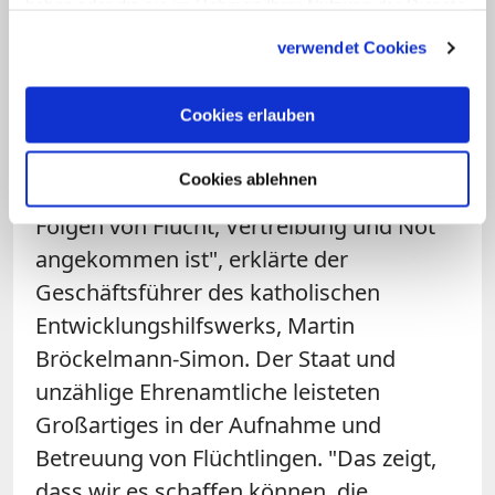
haben oder die sie im Rahmen Ihrer Nutzung der Dienste
Gesellschaft und Kirche.
gesammelt haben.
verwendet Cookies
Zur Themenseite
Cookies erlauben
Auch Misereor stärkte der Kanzlerin den
Rücken. Deutschland müsse begreifen,
Cookies ablehnen
"dass es nun in der Wirklichkeit der
Folgen von Flucht, Vertreibung und Not
angekommen ist", erklärte der
Geschäftsführer des katholischen
Entwicklungshilfswerks, Martin
Bröckelmann-Simon. Der Staat und
unzählige Ehrenamtliche leisteten
Großartiges in der Aufnahme und
Betreuung von Flüchtlingen. "Das zeigt,
dass wir es schaffen können, die