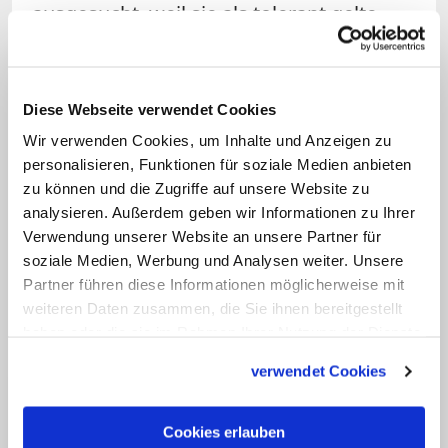
ausgesucht, weil sie als tolerant gelte.
Von einer Annullierung habe das Paar
bislang lediglich aus den Medien
erfahren. "Wenn es einfach wäre, eine
Diese Webseite verwendet Cookies
Ehe für ungültig zu erklären, müsste es
Wir verwenden Cookies, um Inhalte und Anzeigen zu
innerhalb der Kirche die Scheidung
personalisieren, Funktionen für soziale Medien anbieten
zu können und die Zugriffe auf unsere Website zu
geben. Und in der Kirche heiratet man
analysieren. Außerdem geben wir Informationen zu Ihrer
nur einmal", so Ayala. Das Paar will den
Verwendung unserer Website an unsere Partner für
Priester unterstützen und das Gespräch
soziale Medien, Werbung und Analysen weiter. Unsere
mit dem Erzbischof suchen. (cph)
Partner führen diese Informationen möglicherweise mit
weiteren Daten zusammen, die Sie ihnen bereitgestellt
haben oder die sie im Rahmen Ihrer Nutzung der Dienste
gesammelt haben.
verwendet Cookies
Cookies erlauben