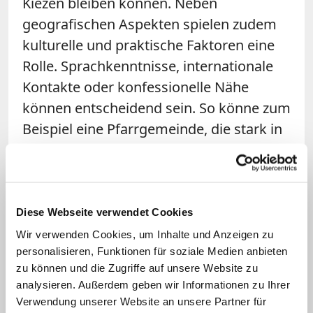
Kiezen bleiben können. Neben
geografischen Aspekten spielen zudem
kulturelle und praktische Faktoren eine
Rolle. Sprachkenntnisse, internationale
Kontakte oder konfessionelle Nähe
können entscheidend sein. So könne zum
Beispiel eine Pfarrgemeinde, die stark in
der Ukraine-Hilfe engagiert sei und
Kontakte in das Land habe, ein
geeigneter Partner für eine ukrainische
Gemeinde auf Raumsuche sein.
Diese Webseite verwendet Cookies
Wir verwenden Cookies, um Inhalte und Anzeigen zu
Ein konkretes Beispiel, mit dem Jage-
personalisieren, Funktionen für soziale Medien anbieten
zu können und die Zugriffe auf unsere Website zu
Bowler aktuell befasst ist, ist die
analysieren. Außerdem geben wir Informationen zu Ihrer
eritreisch-orthodoxe Tewahedo-Kirche.
Verwendung unserer Website an unsere Partner für