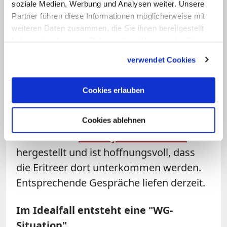
Da die Räume in der evangelischen
soziale Medien, Werbung und Analysen weiter. Unsere
Paulusgemeinde im Ortsteil Zehlendorf,
Partner führen diese Informationen möglicherweise mit
weiteren Daten zusammen, die Sie ihnen bereitgestellt
in denen die Gemeinde mit ihren rund
haben oder die sie im Rahmen Ihrer Nutzung der Dienste
240 erwachsenen Mitgliedern und vielen
gesammelt haben.
Kindern bislang ihre Gottesdienste feiert,
verwendet Cookies
demnächst renoviert werden, braucht sie
ein neues Quartier und hat sich deshalb
Cookies erlauben
an die Koordinierungsstelle gewandt.
Jage-Bowler hat nun einen Kontakt zur
Cookies ablehnen
katholischen
Pfarrei Johannes Bosco
hergestellt und ist hoffnungsvoll, dass
die Eritreer dort unterkommen werden.
Entsprechende Gespräche liefen derzeit.
Im Idealfall entsteht eine "WG-
Situation"