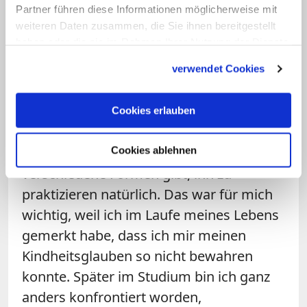
tiefe Frömmigkeit, hat aber teilweise auch diesen
Partner führen diese Informationen möglicherweise mit
angstbesetzten Katholizismus repräsentiert, der mit
weiteren Daten zusammen, die Sie ihnen bereitgestellt
viel Regelkonformität verbunden war", sagt Nahles.
haben oder die sie im Rahmen Ihrer Nutzung der Dienste
gesammelt haben.
verwendet Cookies
Frage: Sie haben also von Anfang an
erlebt, dass es verschiedene
Cookies erlauben
Katholizismen gibt...
Nahles:
Genau. Und dass es
Cookies ablehnen
verschiedene Formen gibt, ihn zu
praktizieren natürlich. Das war für mich
wichtig, weil ich im Laufe meines Lebens
gemerkt habe, dass ich mir meinen
Kindheitsglauben so nicht bewahren
konnte. Später im Studium bin ich ganz
anders konfrontiert worden,