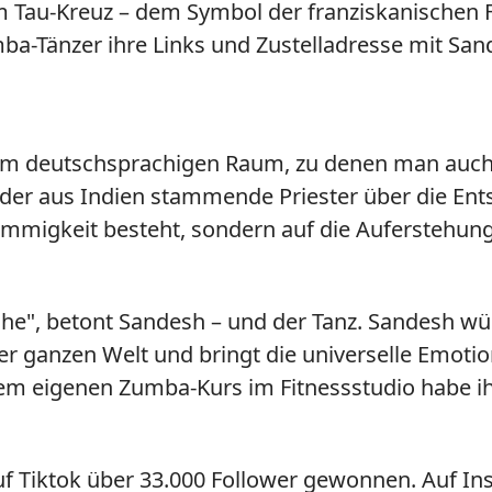
 Tau-Kreuz – dem Symbol der franziskanischen Fa
-Tänzer ihre Links und Zustelladresse mit Sand
' im deutschsprachigen Raum, zu denen man auch 
agt der aus Indien stammende Priester über die En
ömmigkeit besteht, sondern auf die Auferstehung
rche", betont Sandesh – und der Tanz. Sandesh wün
 der ganzen Welt und bringt die universelle Emoti
inem eigenen Zumba-Kurs im Fitnessstudio habe i
uf Tiktok über 33.000 Follower gewonnen. Auf In