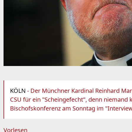
KÖLN
- Der Münchner Kardinal Reinhard Marx 
CSU für ein "Scheingefecht", denn niemand k
Bischofskonferenz am Sonntag im "Intervie
Vorlesen