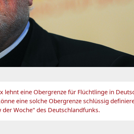
lehnt eine Obergrenze für Flüchtlinge in Deutsc
önne eine solche Obergrenze schlüssig definier
w der Woche" des Deutschlandfunks.