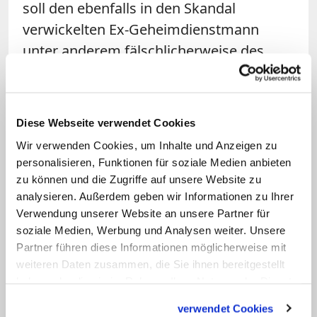
soll den ebenfalls in den Skandal
verwickelten Ex-Geheimdienstmann
unter anderem fälschlicherweise des
Diebstahls beschuldigt haben. Die
Anklage hatte eine Haftstrafe von
viereinhalb Jahren gefordert.
Diese Webseite verwendet Cookies
Wir verwenden Cookies, um Inhalte und Anzeigen zu
Der Skandal
um Scarano hatte 2013 für
personalisieren, Funktionen für soziale Medien anbieten
Schlagzeilen gesorgt
, weil er auch ein
zu können und die Zugriffe auf unsere Website zu
Schlaglicht auf die Finanzen des
analysieren. Außerdem geben wir Informationen zu Ihrer
Kirchenstaates und die umstrittene
Verwendung unserer Website an unsere Partner für
soziale Medien, Werbung und Analysen weiter. Unsere
Vatikanbank IOR geworfen hatte, zu der
Partner führen diese Informationen möglicherweise mit
Scarano ebenfalls Verbindungen hatte.
weiteren Daten zusammen, die Sie ihnen bereitgestellt
Der Geistliche, gegen den auch wegen
haben oder die sie im Rahmen Ihrer Nutzung der Dienste
Geldwäsche ermittelt worden war, hatte
gesammelt haben.
verwendet Cookies