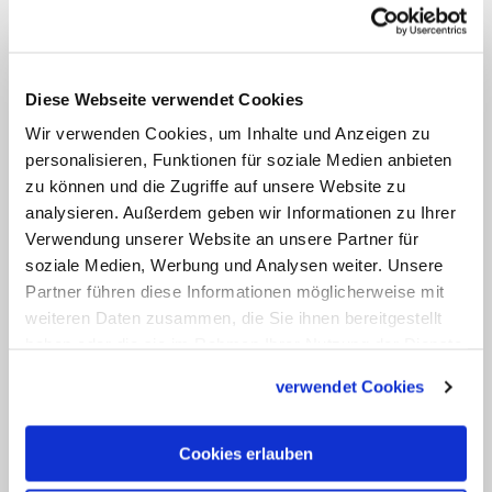
Diskrepanzen zwischen einzelnen
Staaten aus? Zum Beispiel zwischen
Deutschland und den armen Ländern
in Lateinamerika oder Afrika?
Diese Webseite verwendet Cookies
Wir verwenden Cookies, um Inhalte und Anzeigen zu
Möhring-Hesse:
Natürlich kann man
personalisieren, Funktionen für soziale Medien anbieten
zu können und die Zugriffe auf unsere Website zu
auch hier die Wohlstandsgefälle
analysieren. Außerdem geben wir Informationen zu Ihrer
vergleichen. Das ist ein ernstes Problem,
Verwendung unserer Website an unsere Partner für
über das man nicht hinwegsehen sollte.
soziale Medien, Werbung und Analysen weiter. Unsere
Allerdings verlieren die Gefälle zwischen
Partner führen diese Informationen möglicherweise mit
weiteren Daten zusammen, die Sie ihnen bereitgestellt
den einzelnen Ländern an Bedeutung,
haben oder die sie im Rahmen Ihrer Nutzung der Dienste
während sie innerhalb der Länder an
gesammelt haben.
verwendet Cookies
Bedeutung gewinnen. Umso schlimmer
ist es, dass auch auf den ärmeren
Cookies erlauben
Kontinenten eine Konzentration von