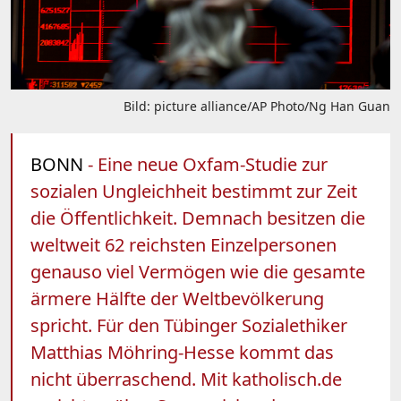
Bild: picture alliance/AP Photo/Ng Han Guan
BONN
- Eine neue Oxfam-Studie zur
sozialen Ungleichheit bestimmt zur Zeit
die Öffentlichkeit. Demnach besitzen die
weltweit 62 reichsten Einzelpersonen
genauso viel Vermögen wie die gesamte
ärmere Hälfte der Weltbevölkerung
spricht. Für den Tübinger Sozialethiker
Matthias Möhring-Hesse kommt das
nicht überraschend. Mit katholisch.de