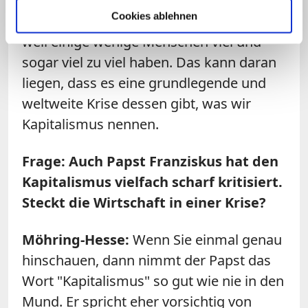
Vermögen stattfindet. Auch dort haben
Cookies ablehnen
sehr viele Menschen deshalb zu wenig,
weil einige wenige Menschen viel und
sogar viel zu viel haben. Das kann daran
liegen, dass es eine grundlegende und
weltweite Krise dessen gibt, was wir
Kapitalismus nennen.
Frage: Auch Papst Franziskus hat den
Kapitalismus vielfach scharf kritisiert.
Steckt die Wirtschaft in einer Krise?
Möhring-Hesse:
Wenn Sie einmal genau
hinschauen, dann nimmt der Papst das
Wort "Kapitalismus" so gut wie nie in den
Mund. Er spricht eher vorsichtig von