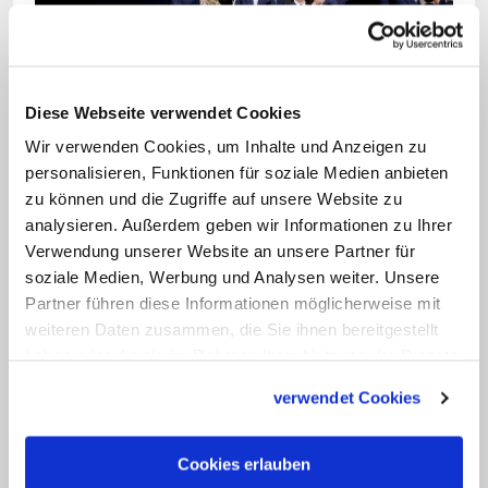
Bild: © KNA
Die Regensburger Domspatzen sind der aus
Diese Webseite verwendet Cookies
Knaben und jungen Männern bestehende Domchor
Wir verwenden Cookies, um Inhalte und Anzeigen zu
des Regensburger Domes.
personalisieren, Funktionen für soziale Medien anbieten
zu können und die Zugriffe auf unsere Website zu
Der Theaterautor Thomas Melle, einst
analysieren. Außerdem geben wir Informationen zu Ihrer
Verwendung unserer Website an unsere Partner für
selbst Schüler am AKO, hat in der
soziale Medien, Werbung und Analysen weiter. Unsere
Werkstatt des Theaters Bonn sechs Jahre
Partner führen diese Informationen möglicherweise mit
nach dem Skandal sein Stück "
Bilder von
weiteren Daten zusammen, die Sie ihnen bereitgestellt
uns
" aufführen lassen. Es ist großes
haben oder die sie im Rahmen Ihrer Nutzung der Dienste
gesammelt haben.
Theater auf kleiner Bühne. Warum? Weil
verwendet Cookies
es dort hinblickt, wo das Auge der
Medien nicht hinreicht, und keine
Cookies erlauben