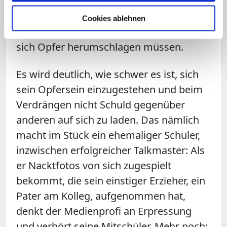
skandalsüchtige plumpe Nacherzählung
der Ereignisse liefert. Melle zeigt
Cookies ablehnen
vielmehr den inneren Zwiespalt, mit dem
sich Opfer herumschlagen müssen.
Es wird deutlich, wie schwer es ist, sich
sein Opfersein einzugestehen und beim
Verdrängen nicht Schuld gegenüber
anderen auf sich zu laden. Das nämlich
macht im Stück ein ehemaliger Schüler,
inzwischen erfolgreicher Talkmaster: Als
er Nacktfotos von sich zugespielt
bekommt, die sein einstiger Erzieher, ein
Pater am Kolleg, aufgenommen hat,
denkt der Medienprofi an Erpressung
und verhört seine Mitschüler. Mehr noch: