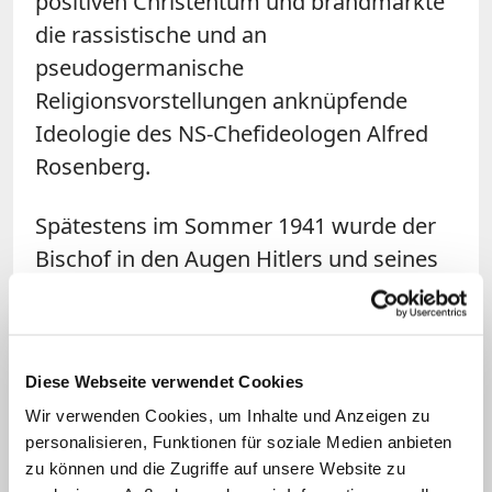
positiven Christentum und brandmarkte
die rassistische und an
pseudogermanische
Religionsvorstellungen anknüpfende
Ideologie des NS-Chefideologen Alfred
Rosenberg.
Spätestens im Sommer 1941 wurde der
Bischof in den Augen Hitlers und seines
Propagandaministers Joseph Goebbels
zum "Staatsfeind" und "Landesverräter".
In drei Predigten wandte er sich gegen
Diese Webseite verwendet Cookies
Euthanasie, Nazi-Terror und Willkür. Als
Wir verwenden Cookies, um Inhalte und Anzeigen zu
einer von wenigen Bischöfen rang er sich
personalisieren, Funktionen für soziale Medien anbieten
zu öffentlichem Protest durch;
zu können und die Zugriffe auf unsere Website zu
Abschriften der Predigten wurden in