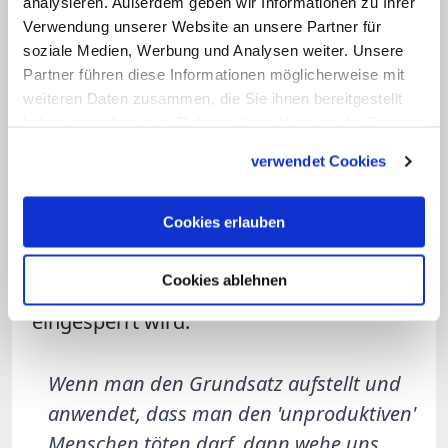
analysieren. Außerdem geben wir Informationen zu Ihrer
Deutschland und an allen Fronten
Verwendung unserer Website an unsere Partner für
soziale Medien, Werbung und Analysen weiter. Unsere
verbreitet.
Partner führen diese Informationen möglicherweise mit
weiteren Daten zusammen, die Sie ihnen bereitgestellt
"Der physischen Übermacht der Gestapo
haben oder die sie im Rahmen Ihrer Nutzung der Dienste
steht jeder deutsche Staatsbürger völlig
gesammelt haben.
verwendet Cookies
schutzlos und wehrlos gegenüber", hieß
es darin. "Keiner von uns ist sicher, dass
Cookies erlauben
er nicht eines Tages aus seiner Wohnung
geholt, seiner Freiheit beraubt, in Kellern
Cookies ablehnen
und Konzentrationslagern der Gestapo
eingesperrt wird."
Wenn man den Grundsatz aufstellt und
anwendet, dass man den 'unproduktiven'
Menschen töten darf, dann wehe uns