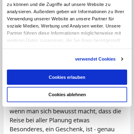
Vorfreude auf die Reise und ein
zu können und die Zugriffe auf unsere Website zu
Wiedersehen mit Freunden geht aus
analysieren. Außerdem geben wir Informationen zu Ihrer
Verwendung unserer Website an unsere Partner für
vielen von Paulus' Briefen hervor, in
soziale Medien, Werbung und Analysen weiter. Unsere
denen er seine Reisepläne schildert. Auch
Partner führen diese Informationen möglicherweise mit
wir freuen uns manchmal schon das
weiteren Daten zusammen, die Sie ihnen bereitgestellt
ganze Jahr auf die Ferien. Doch tritt der
haben oder die sie im Rahmen Ihrer Nutzung der Dienste
gesammelt haben.
heißersehnte Moment dann ein, ist man
verwendet Cookies
nicht selten in seinem Kopf schon wieder
ganz woanders. Gerade im Urlaub oder
Cookies erlauben
bei dem Besuch von Freunden bietet es
sich aber an, abzuschalten und zu
Cookies ablehnen
genießen. Vielleicht gelingt das besser,
wenn man sich bewusst macht, dass die
Reise bei aller Planung etwas
Besonderes, ein Geschenk, ist - genau