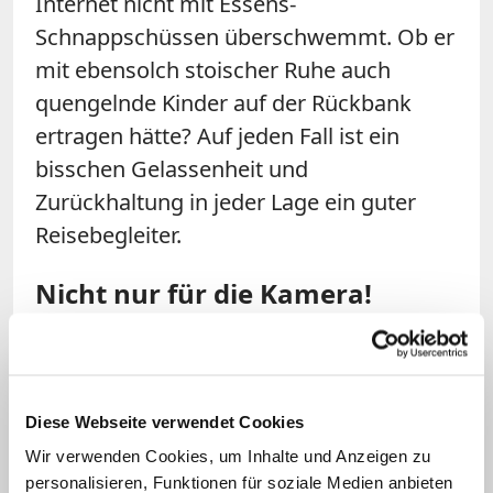
Internet nicht mit Essens-
Schnappschüssen überschwemmt. Ob er
mit ebensolch stoischer Ruhe auch
quengelnde Kinder auf der Rückbank
ertragen hätte? Auf jeden Fall ist ein
bisschen Gelassenheit und
Zurückhaltung in jeder Lage ein guter
Reisebegleiter.
Nicht nur für die Kamera!
"Ich möchte euch diesmal nicht nur auf
der Durchreise sehen; ich hoffe, einige Zeit
bei euch bleiben zu können, wenn der Herr
Diese Webseite verwendet Cookies
es zulässt." (1 Kor 16,7)
Wir verwenden Cookies, um Inhalte und Anzeigen zu
personalisieren, Funktionen für soziale Medien anbieten