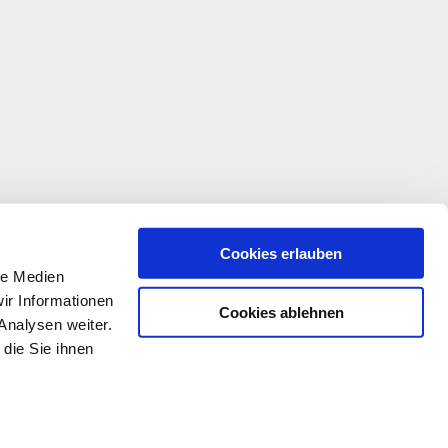
Cookies erlauben
le Medien
ir Informationen
Cookies ablehnen
Analysen weiter.
die Sie ihnen
© katholisch.de 2026