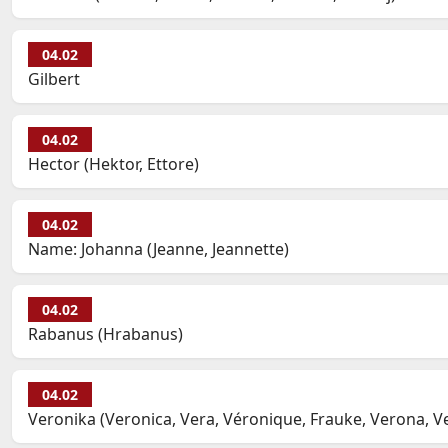
04.02
Gilbert
04.02
Hector (Hektor, Ettore)
04.02
Name: Johanna (Jeanne, Jeannette)
04.02
Rabanus (Hrabanus)
04.02
Veronika (Veronica, Vera, Véronique, Frauke, Verona, V