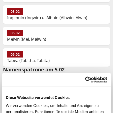
05.02
Ingenuin (Ingwin) u. Albuin (Albwin, Alwin)
05.02
Melvin (Mel, Malwin)
05.02
Tabea (Tabitha, Tabita)
Namenspatrone am 5.02
05.02
Adelheid (Elke, Alke, Heidi)
Diese Webseite verwendet Cookies
05.02
Wir verwenden Cookies, um Inhalte und Anzeigen zu
Agatha (Agathe)
personalisieren, Funktionen für soziale Medien anbieten