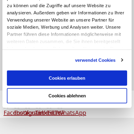
zu können und die Zugriffe auf unsere Website zu
analysieren. Außerdem geben wir Informationen zu Ihrer
05.02
Verwendung unserer Website an unsere Partner für
Ingenuin (Ingwin) u. Albuin (Albwin, Alwin)
soziale Medien, Werbung und Analysen weiter. Unsere
Partner führen diese Informationen möglicherweise mit
weiteren Daten zusammen, die Sie ihnen bereitgestellt
05.02
haben oder die sie im Rahmen Ihrer Nutzung der Dienste
Melvin (Mel, Malwin)
gesammelt haben.
verwendet Cookies
05.02
Tabea (Tabitha, Tabita)
Cookies erlauben
Cookies ablehnen
Folgen Sie
katholisch.de
auch hier: