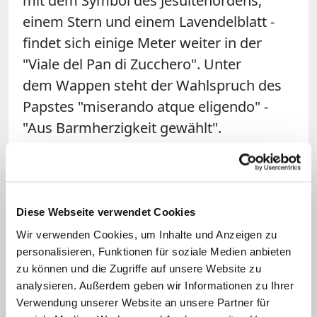
mit dem Symbol des Jesuitenordens,
einem Stern und einem Lavendelblatt -
findet sich einige Meter weiter in der
"Viale del Pan di Zucchero". Unter
dem Wappen steht der Wahlspruch des
Papstes "miserando atque eligendo" -
"Aus Barmherzigkeit gewählt".
Gärten sind liebevoll gepflegt
Wer genau hinschaut, kann in der Anlage
Diese Webseite verwendet Cookies
auch die Symbole weiterer Päpste
Wir verwenden Cookies, um Inhalte und Anzeigen zu
entdecken. Zum Beispiel das Wappen
personalisieren, Funktionen für soziale Medien anbieten
Pius' XI. mit einem Adler über drei roten
zu können und die Zugriffe auf unsere Website zu
analysieren. Außerdem geben wir Informationen zu Ihrer
Bällen als Mosaik am Treppenaufgang
Verwendung unserer Website an unsere Partner für
bei der "Piazzale quadrato" oder die