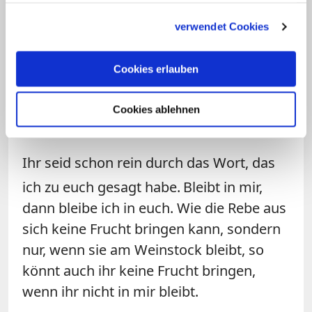
In jener Zeit sprach Jesus zu seinen
gesammelt haben.
verwendet Cookies
Jüngern: Ich bin der wahre Weinstock,
und mein Vater ist der Winzer.
Jede Rebe
Cookies erlauben
an mir, die keine Frucht bringt, schneidet
er ab, und jede Rebe, die Frucht bringt,
Cookies ablehnen
reinigt er, damit sie mehr Frucht bringt.
Ihr seid schon rein durch das Wort, das
ich zu euch gesagt habe.
Bleibt in mir,
dann bleibe ich in euch. Wie die Rebe aus
sich keine Frucht bringen kann, sondern
nur, wenn sie am Weinstock bleibt, so
könnt auch ihr keine Frucht bringen,
wenn ihr nicht in mir bleibt.