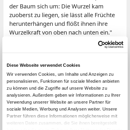
der Baum sich um: Die Wurzel kam
zuoberst zu liegen, sie lässt alle Früchte
herunterhängen und flößt ihnen ihre
Wurzelkraft von oben nach unten ein."
Am Schluss des Lebens kehrt der Baum
sich um, entscheidend ist die Wurzel.
Wie sieht der eigene Baum aus, wenn ich
Diese Webseite verwendet Cookies
ihn umdrehe? Wie sehen meine Wurzeln
Wir verwenden Cookies, um Inhalte und Anzeigen zu
personalisieren, Funktionen für soziale Medien anbieten
aus, woher nehme ich die Kraft?
zu können und die Zugriffe auf unsere Website zu
analysieren. Außerdem geben wir Informationen zu Ihrer
Sr. Birgit Stollhoff CJ
Verwendung unserer Website an unsere Partner für
soziale Medien, Werbung und Analysen weiter. Unsere
Evangelium nach Johannes (Joh
Partner führen diese Informationen möglicherweise mit
15, 1-8)
weiteren Daten zusammen, die Sie ihnen bereitgestellt
haben oder die sie im Rahmen Ihrer Nutzung der Dienste