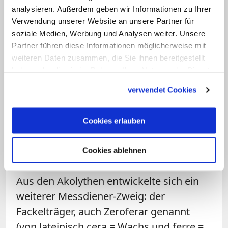
eine Stufe auf dem Weg zum
analysieren. Außerdem geben wir Informationen zu Ihrer
Priesteramt. Deshalb konnten ihn auch
Verwendung unserer Website an unsere Partner für
nur männliche Katholiken – häufig waren
soziale Medien, Werbung und Analysen weiter. Unsere
es Chorknaben – ausüben. Erst im 20.
Partner führen diese Informationen möglicherweise mit
weiteren Daten zusammen, die Sie ihnen bereitgestellt
Jahrhundert wurde das Ministrieren zu
haben oder die sie im Rahmen Ihrer Nutzung der Dienste
einem Laiendienst – bestärkt durch das
gesammelt haben.
verwendet Cookies
Zweite Vatikanische Konzil
(1962 bis
1965). Seit den 1970er-Jahren
übernahmen deshalb auch Mädchen den
Cookies erlauben
Ministranten-Dienst; heute sind sie
Cookies ablehnen
vielerorts sogar in der Überzahl.
Aus den Akolythen entwickelte sich ein
weiterer Messdiener-Zweig: der
Fackelträger, auch Zeroferar genannt
(von lateinisch cera = Wachs und ferre =