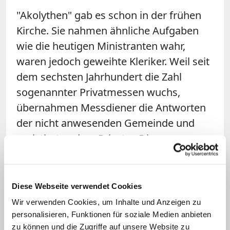
"Akolythen" gab es schon in der frühen
Kirche. Sie nahmen ähnliche Aufgaben
wie die heutigen Ministranten wahr,
waren jedoch geweihte Kleriker. Weil seit
dem sechsten Jahrhundert die Zahl
sogenannter Privatmessen wuchs,
übernahmen Messdiener die Antworten
der nicht anwesenden Gemeinde und
assistierten dem Priester. Die
Anwesenheit von mindestens zweien
schrieb die Synode von Mainz im Jahr 813
vor; die Synode von Paris nannte sie 829
Diese Webseite verwendet Cookies
offiziell "ministri" (Diener). Über
Wir verwenden Cookies, um Inhalte und Anzeigen zu
Jahrhunderte hinweg blieb der Dienst
personalisieren, Funktionen für soziale Medien anbieten
zu können und die Zugriffe auf unsere Website zu