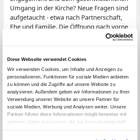
Umgang in der Kirche? Neue Fragen sind
aufgetaucht - etwa nach Partnerschaft,
Ehe und Familie. Die Öffnung nach vorne
muss weitergehen.
Frage: Hat der Pontifikatswechsel den
Diese Webseite verwendet Cookies
Dialogprozess begünstigt?
Wir verwenden Cookies, um Inhalte und Anzeigen zu
personalisieren, Funktionen für soziale Medien anbieten
Zollitsch:
Papst Franziskus ruft selbst
zu können und die Zugriffe auf unsere Website zu
immer wieder zum Dialog auf. Er spricht
analysieren. Außerdem geben wir Informationen zu Ihrer
von den Rändern, an die die Kirche gehen
Verwendung unserer Website an unsere Partner für
muss. Auch die
Umfragen vor der
soziale Medien, Werbung und Analysen weiter. Unsere
Partner führen diese Informationen möglicherweise mit
Bischofssynode
im Herbst zeigen: Dieser
weiteren Daten zusammen, die Sie ihnen bereitgestellt
Papst will hören, will gemeinsam nach
haben oder die sie im Rahmen Ihrer Nutzung der Dienste
Antworten suchen. Dafür steht auch sein
gesammelt haben.