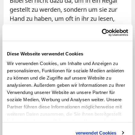
Bibel sei nicht dazu da, um in ein Regal
gestellt zu werden, sondern um sie zur
Hand zu haben, um oft in ihr zu lesen,
jeden Tag, sowohl allein als auch
gemeinsam.
Franziskus gestand in dem Vorwort auch,
Diese Webseite verwendet Cookies
beim Beten gelegentlich einzuschlafen.
Wir verwenden Cookies, um Inhalte und Anzeigen zu
"Aber das macht nichts. Ich bin wie ein
personalisieren, Funktionen für soziale Medien anbieten
zu können und die Zugriffe auf unsere Website zu
Sohn beim Vater, und das ist wichtig." Er
analysieren. Außerdem geben wir Informationen zu Ihrer
bete im Sitzen, denn es tue ihm weh
Verwendung unserer Website an unsere Partner für
niederzuknien, bekennt Franziskus. Beim
soziale Medien, Werbung und Analysen weiter. Unsere
Beten spüre er " - das ist keine
Partner führen diese Informationen möglicherweise mit
weiteren Daten zusammen, die Sie ihnen bereitgestellt
Sentimentalität - ich spüre zutiefst die
haben oder die sie im Rahmen Ihrer Nutzung der Dienste
Dinge, die der Herr mir sagt". Manchmal
gesammelt haben.
spreche Gott auch nicht. "Ich fühle dann
verwendet Cookies