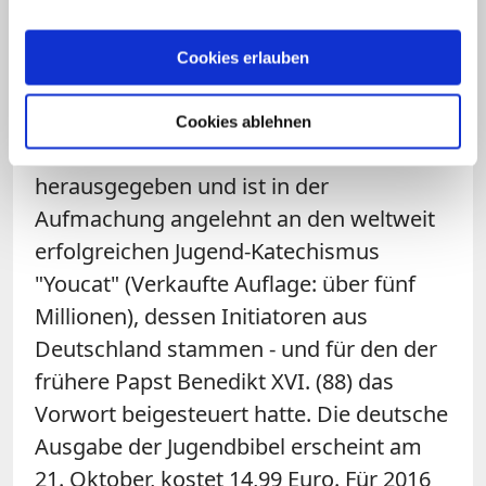
nichts, nur Leere, Leere, Leere ... Aber ich
bleibe geduldig da, und so warte ich."
Cookies erlauben
Die Jugendbibel wird von der Youcat-
Cookies ablehnen
Foundation in Aschau und Wien
herausgegeben und ist in der
Aufmachung angelehnt an den weltweit
erfolgreichen Jugend-Katechismus
"Youcat" (Verkaufte Auflage: über fünf
Millionen), dessen Initiatoren aus
Deutschland stammen - und für den der
frühere Papst Benedikt XVI. (88) das
Vorwort beigesteuert hatte. Die deutsche
Ausgabe der Jugendbibel erscheint am
21. Oktober, kostet 14,99 Euro. Für 2016