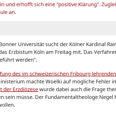
 und erhofft sich eine "positive Klärung". Zugle
ule an.
 Bonner Universität sucht der Kölner Kardinal Ra
 das Erzbistum Köln am Freitag mit. Das Verfahr
geführt werden".
erufung des im schweizerischen Fribourg lehren
nisterium machte Woelki auf mögliche Fehler i
 der Erzdiözese
wurde dabei auch die Frage them
n sein müsse. Der Fundamentaltheologe Negel h
ollen.