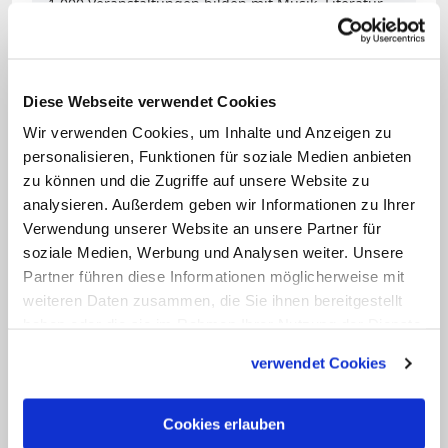
1.000 Veranstaltungen bilden mit Musik, Literatur,
bildende Kunst, Film, Theater und Kabarett den
kulturellen Schwerpunkt des Christentreffens.
Zum Artikel
Diese Webseite verwendet Cookies
Wir verwenden Cookies, um Inhalte und Anzeigen zu
Mit über 300 Veranstaltungen bildet das
personalisieren, Funktionen für soziale Medien anbieten
Kulturprogramm einen eigenen
zu können und die Zugriffe auf unsere Website zu
Schwerpunkt. Zu den Highlights zählt die
analysieren. Außerdem geben wir Informationen zu Ihrer
Verwendung unserer Website an unsere Partner für
Uraufführung des Oratoriums "Ecce
soziale Medien, Werbung und Analysen weiter. Unsere
homo" (Seht, da ist der Mensch) des
Partner führen diese Informationen möglicherweise mit
englischen Komponisten Sir Colin
weiteren Daten zusammen, die Sie ihnen bereitgestellt
Mawby. Die aktuelle Flüchtlingsthematik
haben oder die sie im Rahmen Ihrer Nutzung der Dienste
gesammelt haben.
greift das Rock-Oratorium "Daniel" von
verwendet Cookies
Thomas Gabriels und Eugen Eckerts auf.
An der Inszenierung wirken auch
Cookies erlauben
Asylbewerber mit. Letztmalig beim