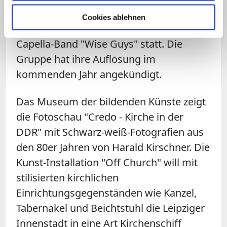
Katholikentag findet das inzwischen
Cookies ablehnen
schon fast traditionelle Konzert der A-
Capella-Band "Wise Guys" statt. Die
Gruppe hat ihre Auflösung im
kommenden Jahr angekündigt.
Das Museum der bildenden Künste zeigt
die Fotoschau "Credo - Kirche in der
DDR" mit Schwarz-weiß-Fotografien aus
den 80er Jahren von Harald Kirschner. Die
Kunst-Installation "Off Church" will mit
stilisierten kirchlichen
Einrichtungsgegenständen wie Kanzel,
Tabernakel und Beichtstuhl die Leipziger
Innenstadt in eine Art Kirchenschiff