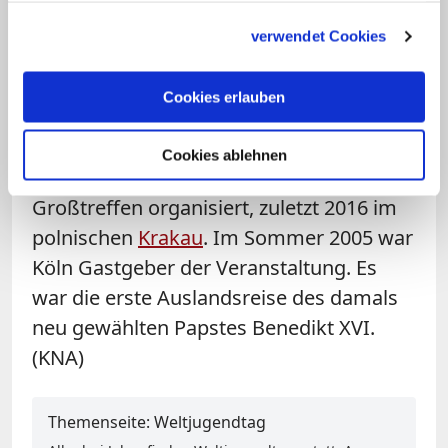
unter einem bestimmten Motto ein.
gesammelt haben.
verwendet Cookies
Jugendtag 2016 fand in Krakau statt
Cookies erlauben
Im Wechsel werden die Weltjugendtage
in kleinerem Rahmen in den Bistümern
Cookies ablehnen
vor Ort und dann wieder als weltweites
Großtreffen organisiert, zuletzt 2016 im
polnischen
Krakau
. Im Sommer 2005 war
Köln Gastgeber der Veranstaltung. Es
war die erste Auslandsreise des damals
neu gewählten Papstes Benedikt XVI.
(KNA)
Themenseite: Weltjugendtag