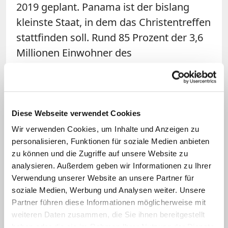
2019 geplant. Panama ist der bislang
kleinste Staat, in dem das Christentreffen
stattfinden soll. Rund 85 Prozent der 3,6
Millionen Einwohner des
mittelamerikanischen Landes sind
Katholiken, etwa 10 Prozent
Protestanten. Zum dritten Mal ist ein
lateinamerikanisches Land Gastgeber.
Diese Webseite verwendet Cookies
Wir verwenden Cookies, um Inhalte und Anzeigen zu
Der WJT wird von der katholischen Kirche
personalisieren, Funktionen für soziale Medien anbieten
zu können und die Zugriffe auf unsere Website zu
ausgerichtet und geht auf eine Initiative
analysieren. Außerdem geben wir Informationen zu Ihrer
von Papst
Johannes Paul II.
(1978-2005)
Verwendung unserer Website an unsere Partner für
zurück. Das jeweilige katholische
soziale Medien, Werbung und Analysen weiter. Unsere
Kirchenoberhaupt lädt jährlich junge
Partner führen diese Informationen möglicherweise mit
weiteren Daten zusammen, die Sie ihnen bereitgestellt
Christen aller Erdteile zu einem Treffen
haben oder die sie im Rahmen Ihrer Nutzung der Dienste