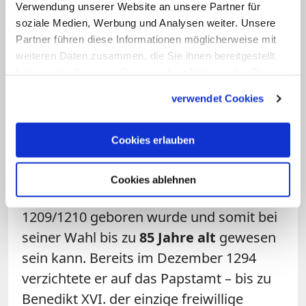
Verwendung unserer Website an unsere Partner für
wirklich ältesten Papst zum
soziale Medien, Werbung und Analysen weiter. Unsere
Wahlzeitpunkt nicht ganz eindeutig zu
Partner führen diese Informationen möglicherweise mit
beantworten, weil den entsprechenden
weiteren Daten zusammen, die Sie ihnen bereitgestellt
Kandidaten kein exaktes Geburtsjahr
haben oder die sie im Rahmen Ihrer Nutzung der Dienste
gesammelt haben.
zugeordnet werden kann.
Coelestin V.
verwendet Cookies
war zum Zeitpunkt seiner Wahl im Juli
1294 ebenfalls mindestens 78 Jahre alt –
Cookies erlauben
wird seine Geburt auf das
(spätmöglichste) Jahr 1215 datiert.
Cookies ablehnen
Wahrscheinlicher ist jedoch, dass er um
1209/1210 geboren wurde und somit bei
seiner Wahl bis zu
85 Jahre alt
gewesen
sein kann. Bereits im Dezember 1294
verzichtete er auf das Papstamt – bis zu
Benedikt XVI. der einzige freiwillige