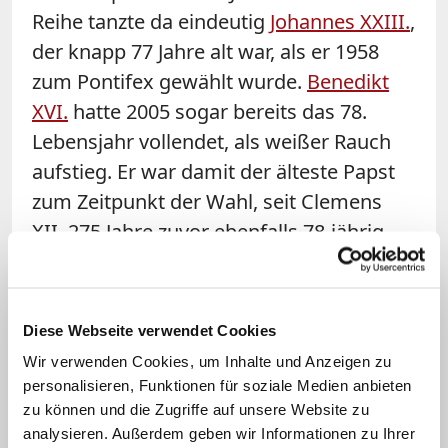
Reihe tanzte da eindeutig
Johannes XXIII.
,
der knapp 77 Jahre alt war, als er 1958
zum Pontifex gewählt wurde.
Benedikt
XVI.
hatte 2005 sogar bereits das 78.
Lebensjahr vollendet, als weißer Rauch
aufstieg. Er war damit der älteste Papst
zum Zeitpunkt der Wahl, seit Clemens
XII. 275 Jahre zuvor ebenfalls 78-jährig
den Papstthron bestieg. Die genannten
zählen mit zu den ältesten Päpsten beim
Zeitpunkt ihrer Wahl – zumindest, wenn
Diese Webseite verwendet Cookies
man sich allein auf 100-prozentig
Wir verwenden Cookies, um Inhalte und Anzeigen zu
gesicherte Lebensdaten stützen möchte.
personalisieren, Funktionen für soziale Medien anbieten
zu können und die Zugriffe auf unsere Website zu
Tatsächlich ist die Frage nach dem
analysieren. Außerdem geben wir Informationen zu Ihrer