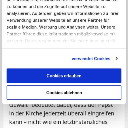
ihren jeweiligen Ordensoberen
zu können und die Zugriffe auf unsere Website zu
unterstellt.
analysieren. Außerdem geben wir Informationen zu Ihrer
Verwendung unserer Website an unsere Partner für
Den Umfang der Handlungsvollmacht,
soziale Medien, Werbung und Analysen weiter. Unsere
Partner führen diese Informationen möglicherweise mit
den Jurisdiktionsprimat, beschreibt das
weiteren Daten zusammen, die Sie ihnen bereitgestellt
Kirchenrecht in Übereinstimmung mit
haben oder die sie im Rahmen Ihrer Nutzung der Dienste
den Dokumenten des Ersten und Zweiten
gesammelt haben.
verwendet Cookies
Vatikanischen Konzils im can. 331: Der
Papst verfügt "kraft seines Amtes in der
Cookies erlauben
Kirche über höchste, volle, unmittelbare
und universale ordentliche Gewalt, die er
Cookies ablehnen
immer frei ausüben kann". "Unmittelbare
Gewalt" bedeutet dabei, dass der Papst
in der Kirche jederzeit überall eingreifen
kann – nicht wie ein letztinstanzliches