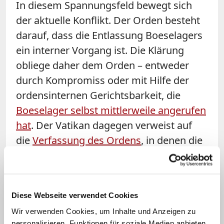
In diesem Spannungsfeld bewegt sich
der aktuelle Konflikt. Der Orden besteht
darauf, dass die Entlassung Boeselagers
ein interner Vorgang ist. Die Klärung
obliege daher dem Orden – entweder
durch Kompromiss oder mit Hilfe der
ordensinternen Gerichtsbarkeit, die
Boeselager selbst mittlerweile angerufen
hat
. Der Vatikan dagegen verweist auf
die
Verfassung des Ordens
, in denen die
Mitglieder im Artikel 62 auf Gehorsam
gegenüber dem Papst verpflichtet
werden. Der Orden wiederum verweist
Diese Webseite verwendet Cookies
ebenso auf seine Verfassung, die in
Wir verwenden Cookies, um Inhalte und Anzeigen zu
Artikel 4 die Mitglieder des Ordens allein
personalisieren, Funktionen für soziale Medien anbieten