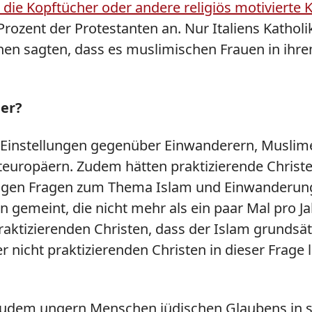
ie Kopftücher oder andere religiös motivierte 
Prozent der Protestanten an. Nur Italiens Katho
en sagten, dass es muslimischen Frauen in ihrem 
her?
e Einstellungen gegenüber Einwanderern, Muslime
uropäern. Zudem hätten praktizierende Christe
nigen Fragen zum Thema Islam und Einwanderung 
n gemeint, die nicht mehr als ein paar Mal pro J
aktizierenden Christen, dass der Islam grundsät
r nicht praktizierenden Christen in dieser Frage l
ie zudem ungern Menschen jüdischen Glaubens in 