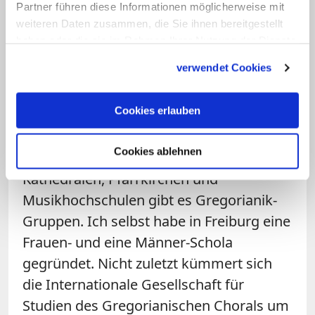
Partner führen diese Informationen möglicherweise mit
Gregorianischen Choral im 21.
weiteren Daten zusammen, die Sie ihnen bereitgestellt
Jahrhundert? Wer pflegt die
haben oder die sie im Rahmen Ihrer Nutzung der Dienste
Tradition?
gesammelt haben.
verwendet Cookies
Hönerlage:
Vor allem die Ordensmänner
Cookies erlauben
und -frauen in den
Klostergemeinschaften der Benediktiner
Cookies ablehnen
und Zisterzienser. Aber auch an
Kathedralen, Pfarrkirchen und
Musikhochschulen gibt es Gregorianik-
Gruppen. Ich selbst habe in Freiburg eine
Frauen- und eine Männer-Schola
gegründet. Nicht zuletzt kümmert sich
die Internationale Gesellschaft für
Studien des Gregorianischen Chorals um