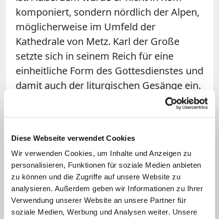
komponiert, sondern nördlich der Alpen,
möglicherweise im Umfeld der
Kathedrale von Metz. Karl der Große
setzte sich in seinem Reich für eine
einheitliche Form des Gottesdienstes und
damit auch der liturgischen Gesänge ein.
Die bislang bestehenden,
unterschiedlichen regionalen Traditionen
wurden zurückgedrängt. Dabei diente
Diese Webseite verwendet Cookies
der Name Papst Gregors dazu, diesen
Wir verwenden Cookies, um Inhalte und Anzeigen zu
neuen Gesängen mehr Autorität zu
personalisieren, Funktionen für soziale Medien anbieten
verleihen. Dies war die Blütezeit des
zu können und die Zugriffe auf unsere Website zu
Gregorianischen Chorals.
analysieren. Außerdem geben wir Informationen zu Ihrer
Verwendung unserer Website an unsere Partner für
soziale Medien, Werbung und Analysen weiter. Unsere
Frage: Wie geht es dem