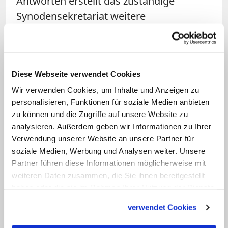
Antworten erstellt das zuständige
Synodensekretariat weitere
Arbeitsgrundlagen für die Synode.
Bereits unter Benedikt XVI. (2005-2013)
und
besonders unter Papst Franziskus
Diese Webseite verwendet Cookies
haben die Weltbischofssynoden
Wir verwenden Cookies, um Inhalte und Anzeigen zu
personalisieren, Funktionen für soziale Medien anbieten
innerkirchlich an Bedeutung gewonnen
.
zu können und die Zugriffe auf unsere Website zu
Allerdings haben sie weiter keine
analysieren. Außerdem geben wir Informationen zu Ihrer
eigenständige Funktion, sondern dienen
Verwendung unserer Website an unsere Partner für
als Beratungsorgan für den Papst. Er
soziale Medien, Werbung und Analysen weiter. Unsere
Partner führen diese Informationen möglicherweise mit
fasst die Ergebnisse in einem eigenen
weiteren Daten zusammen, die Sie ihnen bereitgestellt
Abschlussdokument zusammen und
haben oder die sie im Rahmen Ihrer Nutzung der Dienste
veröffentlicht sie. (KNA)
gesammelt haben.
verwendet Cookies