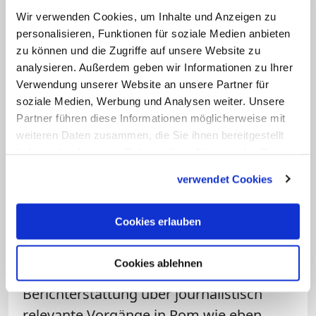
haben, dass wir grundsätzlich papsttreu
Wir verwenden Cookies, um Inhalte und Anzeigen zu
personalisieren, Funktionen für soziale Medien anbieten
sind, auch dem 265. Nachfolger des
zu können und die Zugriffe auf unsere Website zu
heiligen Petrus gegenüber. Bei
analysieren. Außerdem geben wir Informationen zu Ihrer
besonderen Initiativen - dem Jahr der
Verwendung unserer Website an unsere Partner für
Barmherzigkeit beispielsweise - kommen
soziale Medien, Werbung und Analysen weiter. Unsere
Partner führen diese Informationen möglicherweise mit
wir sogar ins Schwärmen. Immer aber
weiteren Daten zusammen, die Sie ihnen bereitgestellt
begleiten wir auch diesen Pontifikat mit
haben oder die sie im Rahmen Ihrer Nutzung der Dienste
jenem Vorschuss an Sympathie - welcher
gesammelt haben.
verwendet Cookies
"eitle Altpapst" (O-Ton Seiterich) hat dies
gleich nochmal gesagt? -, ohne den es
Cookies erlauben
kein Verstehen gibt. Das schließt die
kritische Einordnung einzelner
Cookies ablehnen
Handlungen nicht aus, immer aber die
Berichterstattung über journalistisch
relevante Vorgänge in Rom wie eben