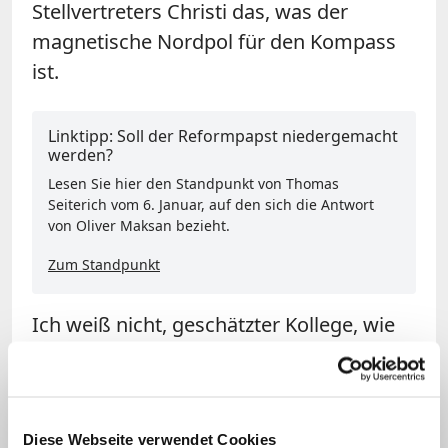
Stellvertreters Christi das, was der
magnetische Nordpol für den Kompass
ist.
Linktipp: Soll der Reformpapst niedergemacht
werden?
Lesen Sie hier den Standpunkt von Thomas
Seiterich vom 6. Januar, auf den sich die Antwort
von Oliver Maksan bezieht.
Zum Standpunkt
Ich weiß nicht, geschätzter Kollege, wie
lückenlos Sie unser "mit kirchlicher
Finanzhilfe am Leben gehaltenes Blatt" in
Sachen Pontifikatsberichterstattung
Diese Webseite verwendet Cookies
verfolgen. Sie würden dann gesehen