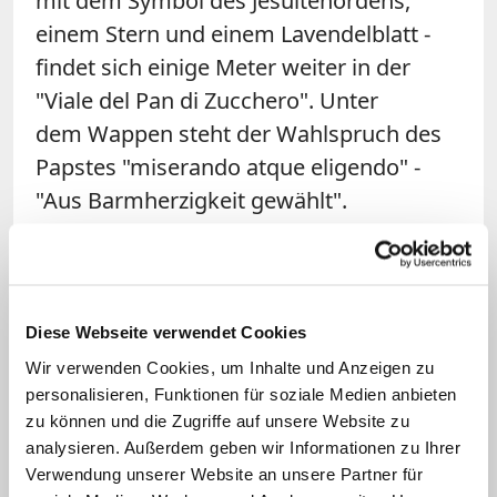
mit dem Symbol des Jesuitenordens,
einem Stern und einem Lavendelblatt -
findet sich einige Meter weiter in der
"Viale del Pan di Zucchero". Unter
dem Wappen steht der Wahlspruch des
Papstes "miserando atque eligendo" -
"Aus Barmherzigkeit gewählt".
Gärten sind liebevoll gepflegt
Wer genau hinschaut, kann in der Anlage
Diese Webseite verwendet Cookies
auch die Symbole weiterer Päpste
Wir verwenden Cookies, um Inhalte und Anzeigen zu
entdecken. Zum Beispiel das Wappen
personalisieren, Funktionen für soziale Medien anbieten
Pius' XI. mit einem Adler über drei roten
zu können und die Zugriffe auf unsere Website zu
analysieren. Außerdem geben wir Informationen zu Ihrer
Bällen als Mosaik am Treppenaufgang
Verwendung unserer Website an unsere Partner für
bei der "Piazzale quadrato" oder die