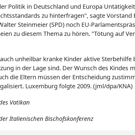
er Politik in Deutschland und Europa Untätigkei
htsstandards zu hinterfragen", sagte Vorstand 
alter Steinmeier (SPD) noch EU-Parlamentspräs
ien zu diesem Thema zu hören. "Tötung auf Verl
em auch unheilbar kranke Kinder aktive Sterbehi
ätzung in der Lage sind. Der Wunsch des Kindes 
uch die Eltern müssen der Entscheidung zustimm
egalisiert. Luxemburg folgte 2009.
(jml/dpa/KNA)
des Vatikan
er Italienischen Bischofskonferenz