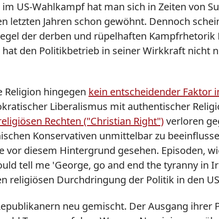
 US-Wahlkampf hat man sich in Zeiten von Sup
letzten Jahren schon gewöhnt. Dennoch scheint
m Spiegel der derben und rüpelhaften Kampfrheto
Es hat den Politikbetrieb in seiner Wirkkraft nich
ie Religion hingegen
kein entscheidender Faktor
ratischer Liberalismus mit authentischer Religi
eligiösen Rechten ("Christian Right")
verloren ge
nischen Konservativen unmittelbar zu beeinfluss
e vor diesem Hintergrund gesehen. Episoden, wie
ld tell me 'George, go and end the tyranny in Ira
 religiösen Durchdringung der Politik in den US
 Republikanern neu gemischt. Der Ausgang ihrer 