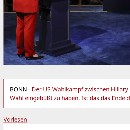
BONN
- Der US-Wahlkampf zwischen Hillary C
Wahl eingebüßt zu haben. Ist das das Ende d
Vorlesen