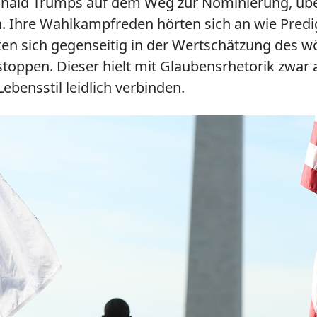
onald Trumps auf dem Weg zur Nominierung, über
n. Ihre Wahlkampfreden hörten sich an wie Predig
en sich gegenseitig in der Wertschätzung des w
ppen. Dieser hielt mit Glaubensrhetorik zwar au
Lebensstil leidlich verbinden.