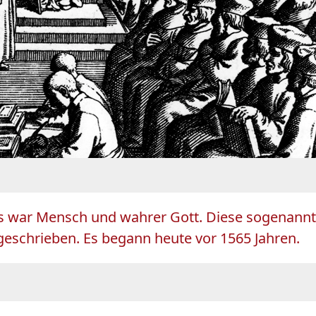
esus war Mensch und wahrer Gott. Diese sogenann
eschrieben. Es begann heute vor 1565 Jahren.