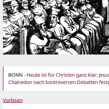
BONN
- Heute ist für Christen ganz klar: J
Chalcedon nach kontroversen Debatten festg
Vorlesen