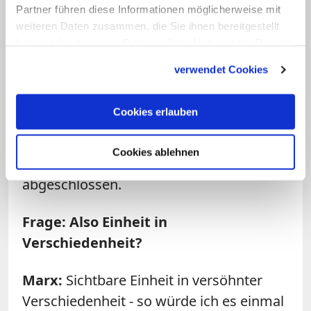
Partner führen diese Informationen möglicherweise mit
Luther vehement kritisiert, wie wir
weiteren Daten zusammen, die Sie ihnen bereitgestellt
wissen. Jetzt sind wir aber ein bisschen
haben oder die sie im Rahmen Ihrer Nutzung der Dienste
weiter. Wenn ihr es so nennt und wir es
gesammelt haben.
verwendet Cookies
anders ausdrücken, meinen wir etwas
wesentlich Unterschiedliches? Oder sind
Cookies erlauben
es nur verschiedene Akzentuierungen?
Diesen Prozess muss man weiter
Cookies ablehnen
vorantreiben. Der ist noch nicht
abgeschlossen.
Frage: Also Einheit in
Verschiedenheit?
Marx
:
Sichtbare Einheit in versöhnter
Verschiedenheit - so würde ich es einmal