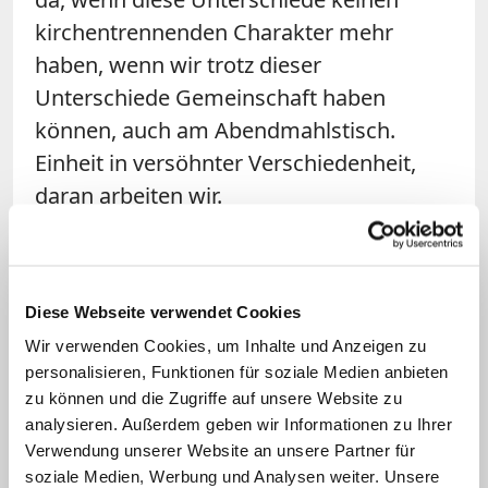
kirchentrennenden Charakter mehr
haben, wenn wir trotz dieser
Unterschiede Gemeinschaft haben
können, auch am Abendmahlstisch.
Einheit in versöhnter Verschiedenheit,
daran arbeiten wir.
Marx
:
So war das auch bei der
Rechtfertigungslehre
, und da sind wir
Diese Webseite verwendet Cookies
1999 zu einer Übereinkunft gekommen.
Wir verwenden Cookies, um Inhalte und Anzeigen zu
Vielleicht kann der Weg jetzt auch ähnlich
personalisieren, Funktionen für soziale Medien anbieten
beschritten werden. Das war der Weg
zu können und die Zugriffe auf unsere Website zu
eines "differenzierten Konsens", etwa so:
analysieren. Außerdem geben wir Informationen zu Ihrer
"Ihr sagt ordiniertes Amt, wir sagen
Verwendung unserer Website an unsere Partner für
soziale Medien, Werbung und Analysen weiter. Unsere
Sakrament der Priesterweihe." Das hat