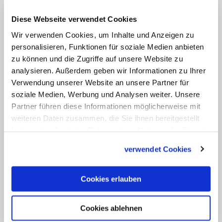
bei fast 20 Prozent läge, würden die
Familien nicht auf eine opulente
Diese Webseite verwendet Cookies
Erstkommunionfeier verzichten. 2014
Wir verwenden Cookies, um Inhalte und Anzeigen zu
lagen die Gesamtausgaben für die
personalisieren, Funktionen für soziale Medien anbieten
zu können und die Zugriffe auf unsere Website zu
Erstkommunion laut Marketplace bei 600
analysieren. Außerdem geben wir Informationen zu Ihrer
Millionen Euro. Pro Gast lägen die Kosten
Verwendung unserer Website an unsere Partner für
bei 40 bis 150 Euro, so Nuñez. Hinzu
soziale Medien, Werbung und Analysen weiter. Unsere
kommt die Kleidung, die nach Angaben
Partner führen diese Informationen möglicherweise mit
weiteren Daten zusammen, die Sie ihnen bereitgestellt
eines Modegeschäfts mindestens 500
haben oder die sie im Rahmen Ihrer Nutzung der Dienste
Euro pro Kind betage. (jcm)
gesammelt haben.
verwendet Cookies
Cookies erlauben
Schlagworte:
Cookies ablehnen
#Brauchtum
#Gesellschaft
#Glaube
#Spanien