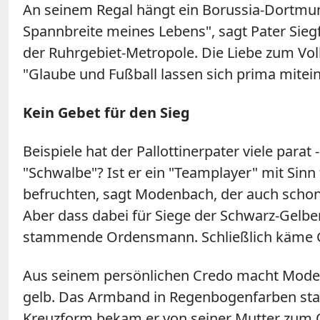
An seinem Regal hängt ein Borussia-Dortmund
Spannbreite meines Lebens", sagt Pater Sie
der Ruhrgebiet-Metropole. Die Liebe zum Volk
"Glaube und Fußball lassen sich prima mitei
Kein Gebet für den Sieg
Beispiele hat der Pallottinerpater viele parat 
"Schwalbe"? Ist er ein "Teamplayer" mit Sinn
befruchten, sagt Modenbach, der auch schon 
Aber dass dabei für Siege der Schwarz-Gelben
stammende Ordensmann. Schließlich käme Got
Aus seinem persönlichen Credo macht Modenb
gelb. Das Armband in Regenbogenfarben stam
Kreuzform bekam er von seiner Mutter zum O