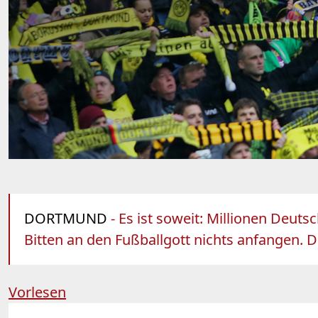
DORTMUND
- Es ist soweit: Millionen Deut
Bitten an den Fußballgott nichts anfangen. 
Vorlesen