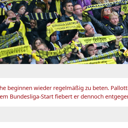
sche beginnen wieder regelmäßig zu beten. Pallo
Dem Bundesliga-Start fiebert er dennoch entgege