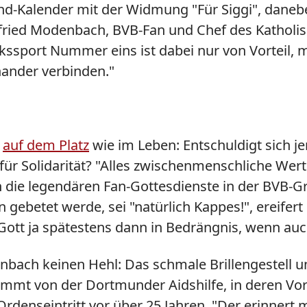
-Kalender mit der Widmung "Für Siggi", daneben 
gfried Modenbach, BVB-Fan und Chef des Katholi
ssport Nummer eins ist dabei nur von Vorteil, me
nander verbinden."
-
auf dem Platz
wie im Leben: Entschuldigt sich j
 für Solidarität? "Alles zwischenmenschliche We
die legendären Fan-Gottesdienste in der BVB-Gr
 gebetet werde, sei "natürlich Kappes!", ereifer
t ja spätestens dann in Bedrängnis, wenn auch
ach keinen Hehl: Das schmale Brillengestell un
mt von der Dortmunder Aidshilfe, in deren Vors
rdenseintritt vor über 25 Jahren. "Der erinner