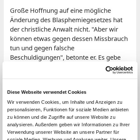
Große Hoffnung auf eine mögliche
Änderung des Blasphemiegesetzes hat
der christliche Anwalt nicht. "Aber wir
können etwas gegen dessen Missbrauch
tun und gegen falsche
Beschuldigungen", betonte er. Es gebe
einen guten Austausch mit den
muslimischen Ministern und dem
islamischen Klerus in der Region. Auch
Diese Webseite verwendet Cookies
die muslimischen Regionalminister der
Wir verwenden Cookies, um Inhalte und Anzeigen zu
Provinz Punjab hätten ein Dokument
personalisieren, Funktionen für soziale Medien anbieten
unterzeichnet, mit dem
Missbrauch des
zu können und die Zugriffe auf unsere Website zu
Blasphemiegesetzes
gestoppt werden
analysieren. Außerdem geben wir Informationen zu Ihrer
soll. (KNA)
Verwendung unserer Website an unsere Partner für
soziale Medien, Werbung und Analysen weiter. Unsere