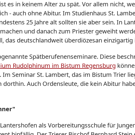
ist es in keinem Alter zu spät. Vor allem nicht, 
ch - auch ohne Abitur. Im Studienhaus St. Lambert
indestens 25 Jahre alt sollten sie aber sein. In 
machen und danach zum Priester geweiht werden
, das deutschlandweit überdiözesan einzigartig i
sogenannte Spätberufenenseminare. Diese beschr
dium Rudolphinum im Bistum Regensburg
können
m Seminar St. Lambert, das im Bistum Trier lie
orthin. Auch Ordensleute, die kein Abitur habe
nner"
Lantershofen als Vorbereitungsschule für Jungen
ept hinfällig. Der Trierer Bischof Bernhard Stein