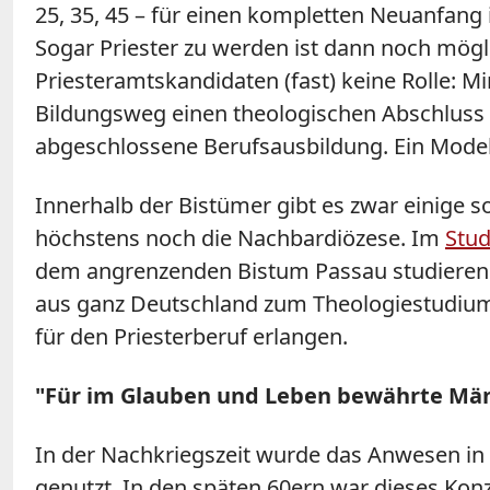
25, 35, 45 – für einen kompletten Neuanfang 
Sogar Priester zu werden ist dann noch mögli
Priesteramtskandidaten (fast) keine Rolle: M
Bildungsweg einen theologischen Abschluss 
abgeschlossene Berufsausbildung. Ein Modell
Innerhalb der Bistümer gibt es zwar einige 
höchstens noch die Nachbardiözese. Im
Stu
dem angrenzenden Bistum Passau studieren. I
aus ganz Deutschland zum Theologiestudium d
für den Priesterberuf erlangen.
"Für im Glauben und Leben bewährte Mä
In der Nachkriegszeit wurde das Anwesen in 
genutzt. In den späten 60ern war dieses Konz